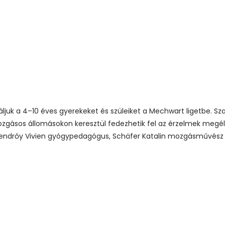
nvitáljuk a 4–10 éves gyerekeket és szüleiket a Mechwart ligetbe.
ozgásos állomásokon keresztül fedezhetik fel az érzelmek megél
endrőy Vivien gyógypedagógus, Schäfer Katalin mozgásművész és