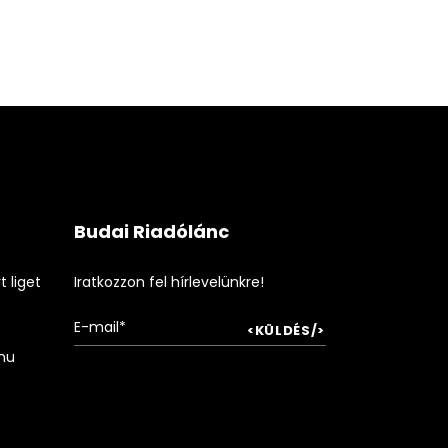
Budai Riadólánc
 liget
Iratkozzon fel hírlevelünkre!
hu