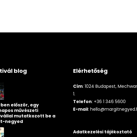
tivál blog
Elérhetőség
Cím
: 1024 Budapest, Mechwart
1.
Telefon
: +36 1 346 5600
ben először, egy
E-mail
:
hello@margitnegyed.
napos művészeti
ivállal mutatkozott be a
it-negyed
Adatkezelési tájékoztató