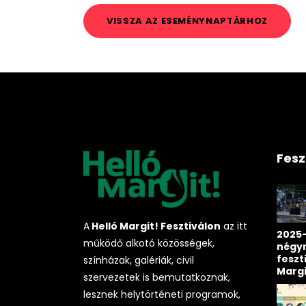
VISSZA AZ ESEMÉNYNAPTÁRHOZ
Fesz
A
Helló Margit! Fesztiválon
az itt
2025-
működő alkotó közösségek,
négy
feszt
színházak, galériák, civil
Marg
szervezetek is bemutatkoznak,
lesznek helytörténeti programok,