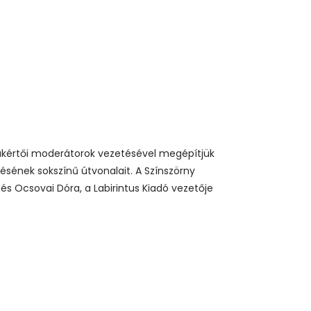
 Szakértői moderátorok vezetésével megépítjük
ésének sokszínű útvonalait. A Színszörny
 Ocsovai Dóra, a Labirintus Kiadó vezetője