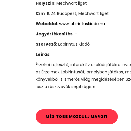
Helyszín
: Mechwart liget
Cím
: 1024 Budapest, Mechwart liget
Weboldal
:
www.labirintuskiado.hu
Jegyértékesítés
: –
Szervező
: Labirintus Kiadó
Leírás
:
Érzelmi fejlesztő, interaktív családi játékra i
az Érzelmek Labirintusát, amelyben játékos, m
könyvekből is ismerős világ megidézésében Sz
lesz a résztvevők segítségére.
MÉG TÖBB MOZDULJ MARGIT