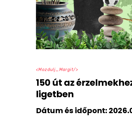
Mozdulj_Margit
150 út az érzelmekh
ligetben
Dátum és időpont:
2026.0