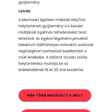
gyüjtemény
Leírás
:
A Mechwart ligetben működő HelyÓvó
helytörténeti gyűjtemény a II. kerület
múltjának izgalmas felfedezésést teszi
lehetővé. Az egykori légoltalmi pincéből
kialakított kiállítóhelyen interaktív eszközök
segítségével nyerhetünk bepillantást a
múlt értékeibe. A tárlatot Viczián Zsófia
helytörténész mutatja be az
érdeklődőknek 19 és 20 órai kezdettel.
MÉG TÖBB MEGSZÓLÍT A MÚLT