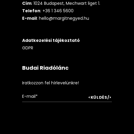
Cím
: 1024 Budapest, Mechwart liget 1.
Telefon
: +36 1 346 5600
E-mail
:
hello@margitnegyed.hu
Adatkezelési tájékoztató
GDPR
Budai Riadólánc
Iratkozzon fel hírlevelünkre!