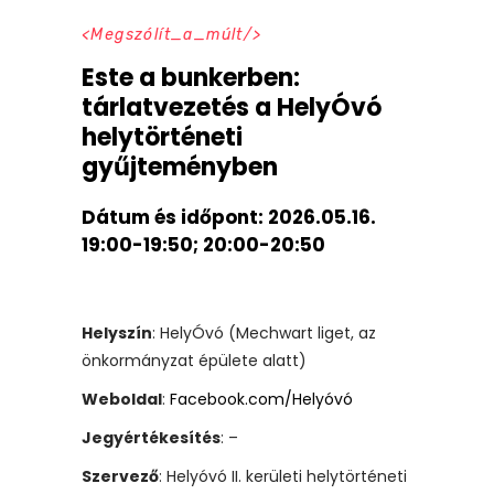
Megszólít_a_múlt
Este a bunkerben:
tárlatvezetés a HelyÓvó
helytörténeti
gyűjteményben
Dátum és időpont:
2026.05.16.
19:00-19:50; 20:00-20:50
Helyszín
: HelyÓvó (Mechwart liget, az
önkormányzat épülete alatt)
Weboldal
:
Facebook.com/Helyóvó
Jegyértékesítés
: –
Szervező
: Helyóvó II. kerületi helytörténeti