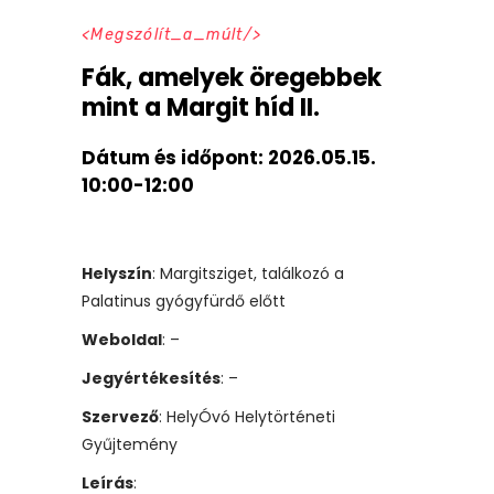
Megszólít_a_múlt
Fák, amelyek öregebbek
mint a Margit híd II.
Dátum és időpont:
2026.05.15.
10:00-12:00
Helyszín
: Margitsziget, találkozó a
Palatinus gyógyfürdő előtt
Weboldal
: –
Jegyértékesítés
: –
Szervező
: HelyÓvó Helytörténeti
Gyűjtemény
Leírás
: