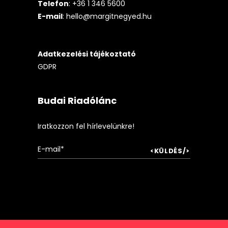
Telefon
: +36 1 346 5600
E-mail
:
hello@margitnegyed.hu
Adatkezelési tájékoztató
GDPR
Budai Riadólánc
Iratkozzon fel hírlevelünkre!