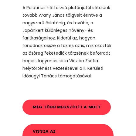
A Palatinus héttörzsű platánjától sétálunk
tovább Arany János tölgyeit érintve a
nagyszerű őslatánig, és tovább, a
Japánkert különleges növény- és
faritkaságaihoz. Kiderül az, hogyan
fonódnak össze a fák és az is, mik okozták
az ősöreg feketediók törzsének beforradt
hegeit. Ingyenes séta Viczián Zsófia
helytörténész vezetésével a II. Kerületi
Idősügyi Tanács támogatásával.
MÉG TÖBB MEGSZÓLÍT A MÚLT
VISSZA AZ