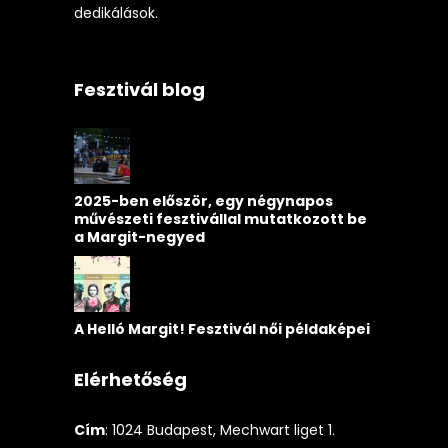
dedikálások.
Fesztivál blog
2025-ben először, egy négynapos
művészeti fesztivállal mutatkozott be
a Margit-negyed
A Helló Margit! Fesztivál női példaképei
Elérhetőség
Cím
: 1024 Budapest, Mechwart liget 1.