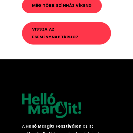
MÉG TÖBB SZÍNHÁZ VÍKEND
VISSZA AZ
ESEMÉNYNAPTÁRHOZ
A
Helló Margit! Fesztiválon
az itt