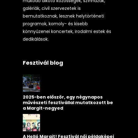
működő alkotó közösségek, színházak,
galériák, civil szervezetek is
bemutatkoznak, lesznek helytörténeti
programok, komoly- és kisebb
könnyűzenei koncertek, irodalmi estek és
dedikálások.
Fesztivál blog
2025-ben először, egy négynapos
művészeti fesztivállal mutatkozott be
a Margit-negyed
A Helló Margit! Fesztivál női példaképei