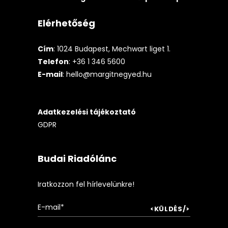
Elérhetőség
Cím
: 1024 Budapest, Mechwart liget 1.
Telefon
: +36 1 346 5600
E-mail
:
hello@margitnegyed.hu
Adatkezelési tájékoztató
GDPR
Budai Riadólánc
Iratkozzon fel hírlevelünkre!