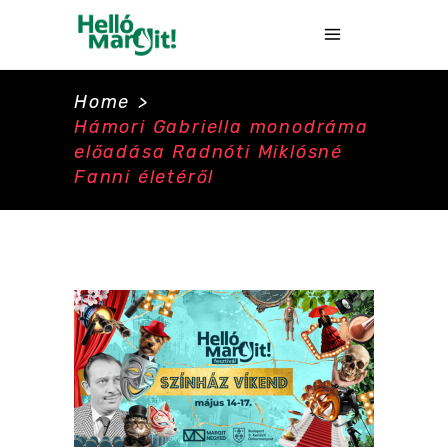
Home
>
Hámori Gabriella monodráma
előadása Radnóti Miklósné
Fanni életéről