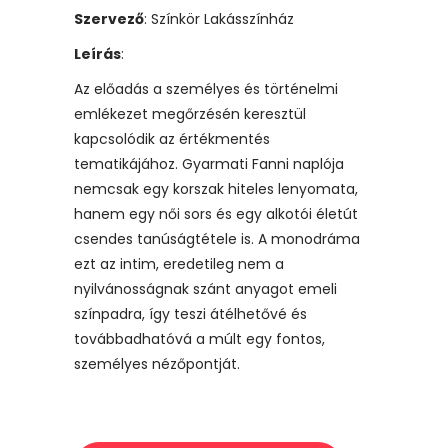
Szervező
: Színkör Lakásszínház
Leírás
:
Az előadás a személyes és történelmi
emlékezet megőrzésén keresztül
kapcsolódik az értékmentés
tematikájához. Gyarmati Fanni naplója
nemcsak egy korszak hiteles lenyomata,
hanem egy női sors és egy alkotói életút
csendes tanúságtétele is. A monodráma
ezt az intim, eredetileg nem a
nyilvánosságnak szánt anyagot emeli
színpadra, így teszi átélhetővé és
továbbadhatóvá a múlt egy fontos,
személyes nézőpontját.