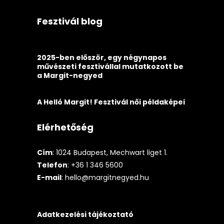
Fesztivál blog
2025-ben először, egy négynapos
művészeti fesztivállal mutatkozott be
a Margit-negyed
A Helló Margit! Fesztivál női példaképei
Elérhetőség
Cím
: 1024 Budapest, Mechwart liget 1.
Telefon
: +36 1 346 5600
E-mail
:
hello@margitnegyed.hu
Adatkezelési tájékoztató