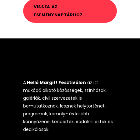
VISSZA AZ
ESEMÉNYNAPTÁRHOZ
A
Helló Margit! Fesztiválon
az itt
működő alkotó közösségek, színházak,
galériák, civil szervezetek is
bemutatkoznak, lesznek helytörténeti
programok, komoly- és kisebb
könnyűzenei koncertek, irodalmi estek és
dedikálások.