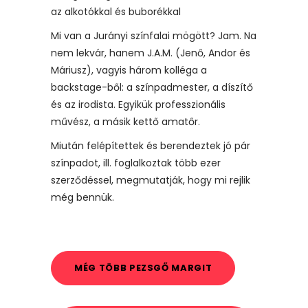
az alkotókkal és buborékkal
Mi van a Jurányi színfalai mögött? Jam. Na
nem lekvár, hanem J.A.M. (Jenő, Andor és
Máriusz), vagyis három kolléga a
backstage-ből: a színpadmester, a díszítő
és az irodista. Egyikük professzionális
művész, a másik kettő amatőr.
Miután felépítettek és berendeztek jó pár
színpadot, ill. foglalkoztak több ezer
szerződéssel, megmutatják, hogy mi rejlik
még bennük.
MÉG TÖBB PEZSGŐ MARGIT