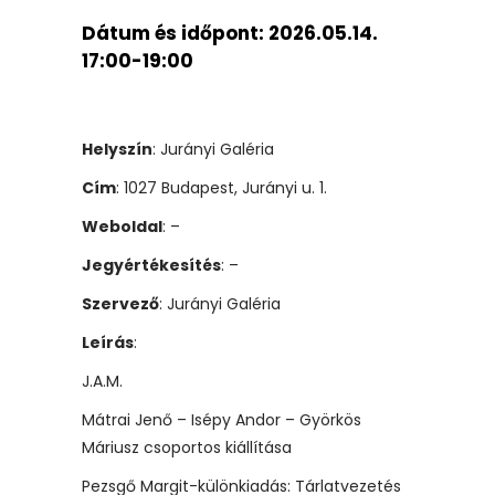
Dátum és időpont:
2026.05.14.
17:00-19:00
Helyszín
: Jurányi Galéria
Cím
: 1027 Budapest, Jurányi u. 1.
Weboldal
: –
Jegyértékesítés
: –
Szervező
: Jurányi Galéria
Leírás
:
J.A.M.
Mátrai Jenő – Isépy Andor – Györkös
Máriusz csoportos kiállítása
Pezsgő Margit-különkiadás: Tárlatvezetés