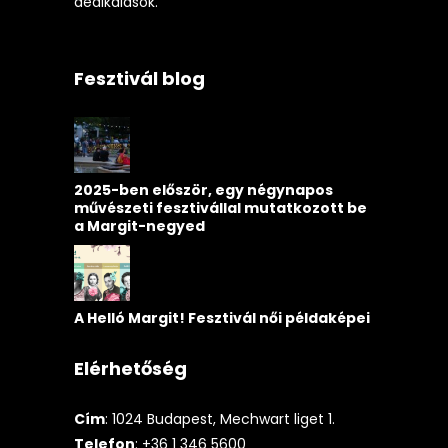
dedikálások.
Fesztivál blog
2025-ben először, egy négynapos
művészeti fesztivállal mutatkozott be
a Margit-negyed
A Helló Margit! Fesztivál női példaképei
Elérhetőség
Cím
: 1024 Budapest, Mechwart liget 1.
Telefon
: +36 1 346 5600