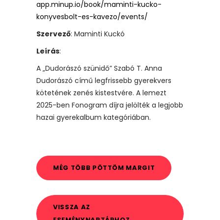
app.minup.io/book/maminti-kucko-
konyvesbolt-es-kavezo/events/
Szervező
: Maminti Kuckó
Leírás
:
A „Dudorászó szünidő” Szabó T. Anna
Dudorászó című legfrissebb gyerekvers
kötetének zenés kistestvére. A lemezt
2025-ben Fonogram díjra jelölték a legjobb
hazai gyerekalbum kategóriában.
MÉG TÖBB PÖTTÖM MARGIT
VISSZA AZ
ESEMÉNYNAPTÁRHOZ