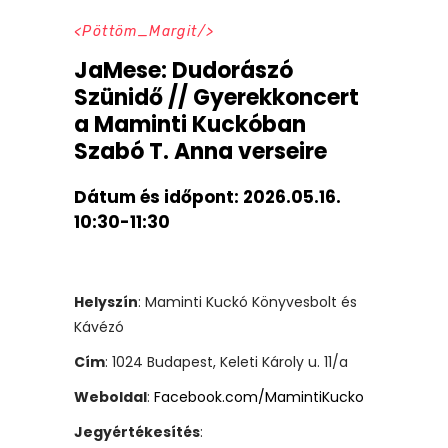
Pöttöm_Margit
JaMese: Dudorászó
Szünidő // Gyerekkoncert
a Maminti Kuckóban
Szabó T. Anna verseire
Dátum és időpont:
2026.05.16.
10:30-11:30
Helyszín
: Maminti Kuckó Könyvesbolt és
Kávézó
Cím
: 1024 Budapest, Keleti Károly u. 11/a
Weboldal
:
Facebook.com/MamintiKucko
Jegyértékesítés
: