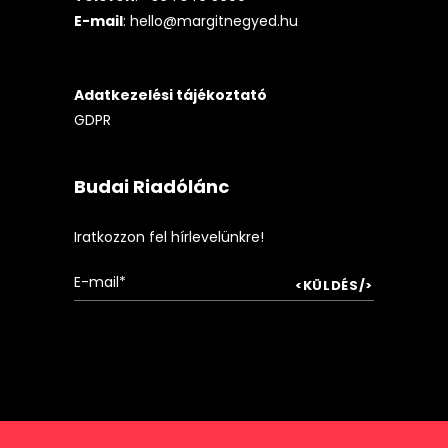
E-mail
:
hello@margitnegyed.hu
Adatkezelési tájékoztató
GDPR
Budai Riadólánc
Iratkozzon fel hírlevelünkre!