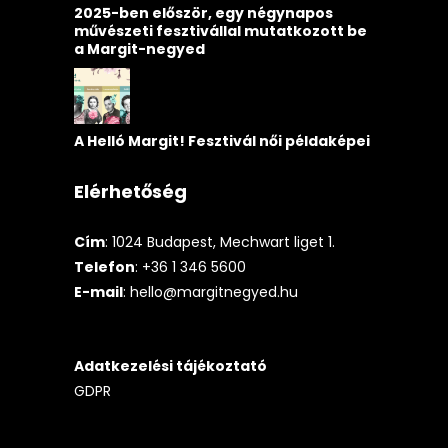
2025-ben először, egy négynapos
művészeti fesztivállal mutatkozott be
a Margit-negyed
A Helló Margit! Fesztivál női példaképei
Elérhetőség
Cím
: 1024 Budapest, Mechwart liget 1.
Telefon
: +36 1 346 5600
E-mail
:
hello@margitnegyed.hu
Adatkezelési tájékoztató
GDPR