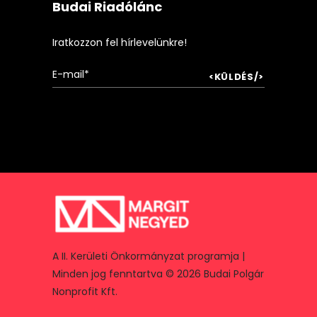
Budai Riadólánc
Iratkozzon fel hírlevelünkre!
A II. Kerületi Önkormányzat programja |
Minden jog fenntartva © 2026 Budai Polgár
Nonprofit Kft.