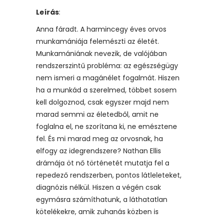
Leírás
:
Anna fáradt. A harmincegy éves orvos
munkamániája felemészti az életét.
Munkamániának nevezik, de valójában
rendszerszintű probléma: az egészségügy
nem ismeri a magánélet fogalmát. Hiszen
ha a munkád a szerelmed, többet sosem
kell dolgoznod, csak egyszer majd nem
marad semmi az életedből, amit ne
foglalna el, ne szorítana ki, ne emésztene
fel. És mi marad meg az orvosnak, ha
elfogy az idegrendszere? Nathan Ellis
drámája öt nő történetét mutatja fel a
repedező rendszerben, pontos látleleteket,
diagnózis nélkül. Hiszen a végén csak
egymásra számíthatunk, a láthatatlan
kötelékekre, amik zuhanás közben is