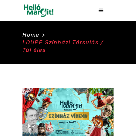
Home
>
LOUPE Színházi Társulás /
Túl éles