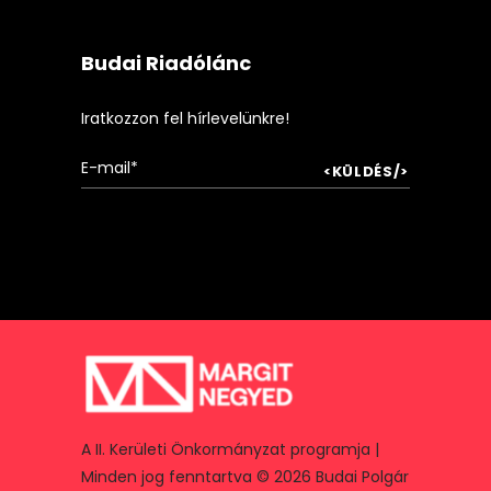
Budai Riadólánc
Iratkozzon fel hírlevelünkre!
A II. Kerületi Önkormányzat programja |
Minden jog fenntartva © 2026 Budai Polgár