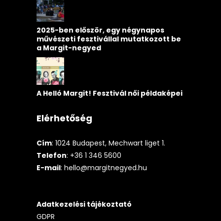
2025-ben először, egy négynapos
művészeti fesztivállal mutatkozott be
a Margit-negyed
A Helló Margit! Fesztivál női példaképei
Elérhetőség
Cím
: 1024 Budapest, Mechwart liget 1.
Telefon
: +36 1 346 5600
E-mail
:
hello@margitnegyed.hu
Adatkezelési tájékoztató
GDPR