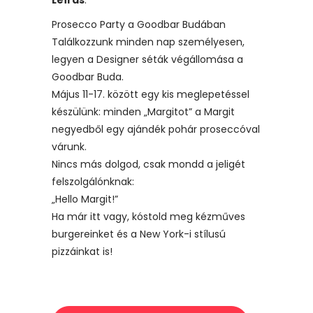
Prosecco Party a Goodbar Budában
Találkozzunk minden nap személyesen,
legyen a Designer séták végállomása a
Goodbar Buda.
Május 11-17. között egy kis meglepetéssel
készülünk: minden „Margitot” a Margit
negyedből egy ajándék pohár proseccóval
várunk.
Nincs más dolgod, csak mondd a jeligét
felszolgálónknak:
„Hello Margit!”
Ha már itt vagy, kóstold meg kézműves
burgereinket és a New York-i stílusú
pizzáinkat is!