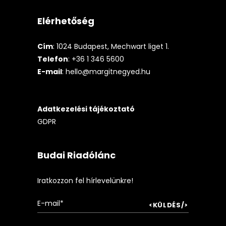
Elérhetőség
Cím
: 1024 Budapest, Mechwart liget 1.
Telefon
: +36 1 346 5600
E-mail
:
hello@margitnegyed.hu
Adatkezelési tájékoztató
GDPR
Budai Riadólánc
Iratkozzon fel hírlevelünkre!