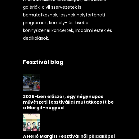
galériák, civil szervezetek is
bemutatkoznak, lesznek helytörténeti
programok, komoly- és kisebb
könnyűzenei koncertek, irodalmi estek és
dedikálások.
Fesztivál blog
2025-ben először, egy négynapos
művészeti fesztivállal mutatkozott be
a Margit-negyed
A Helló Margit! Fesztivál női példaképei