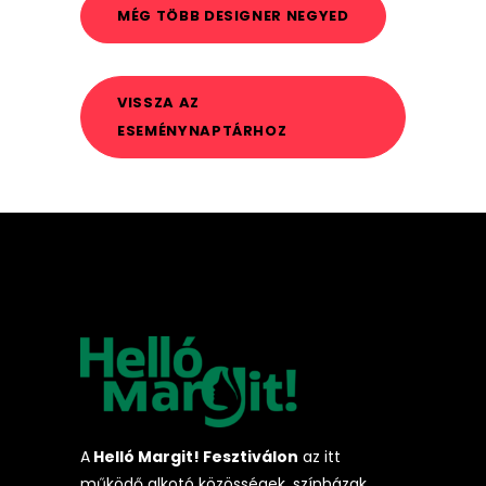
MÉG TÖBB DESIGNER NEGYED
VISSZA AZ
ESEMÉNYNAPTÁRHOZ
A
Helló Margit! Fesztiválon
az itt
működő alkotó közösségek, színházak,