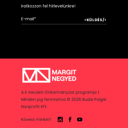
Iratkozzon fel hírlevelünkre!
A II. Kerületi Önkormányzat programja |
Minden jog fenntartva © 2026 Budai Polgár
Nonprofit Kft.
Kövess minket!