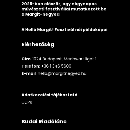
2025-ben először, egy négynapos
művészeti fesztivállal mutatkozott be
a Margit-negyed
A Helló Margit! Fesztivál női példaképei
Elérhetőség
Cím
: 1024 Budapest, Mechwart liget 1.
Telefon
: +36 1 346 5600
E-mail
:
hello@margitnegyed.hu
Adatkezelési tájékoztató
GDPR
Budai Riadólánc