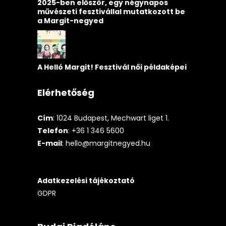
2025-ben először, egy négynapos
művészeti fesztivállal mutatkozott be
a Margit-negyed
A Helló Margit! Fesztivál női példaképei
Elérhetőség
Cím
: 1024 Budapest, Mechwart liget 1.
Telefon
: +36 1 346 5600
E-mail
:
hello@margitnegyed.hu
Adatkezelési tájékoztató
GDPR