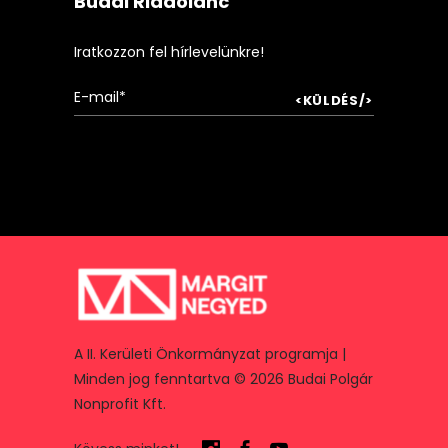
Budai Riadólánc
Iratkozzon fel hírlevelünkre!
A II. Kerületi Önkormányzat programja |
Minden jog fenntartva © 2026 Budai Polgár
Nonprofit Kft.