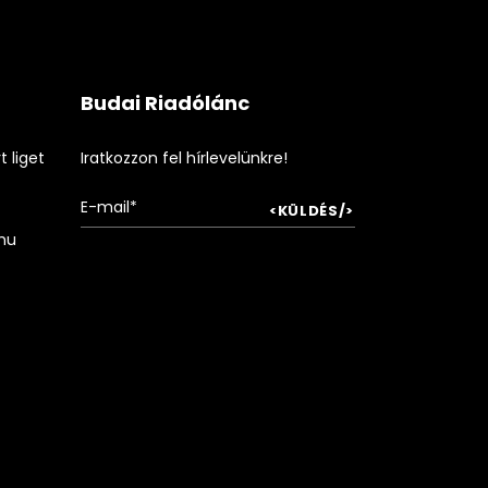
Budai Riadólánc
 liget
Iratkozzon fel hírlevelünkre!
hu