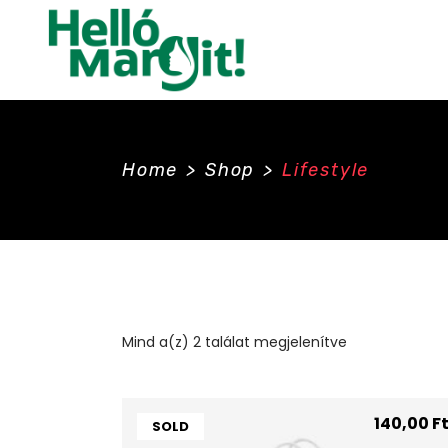
Home
>
Shop
>
Lifestyle
Mind a(z) 2 találat megjelenítve
140,00
F
SOLD