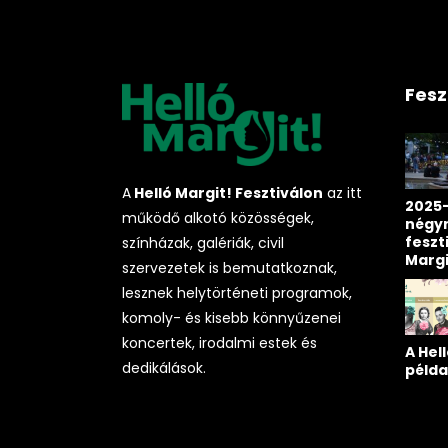
Fesz
A
Helló Margit! Fesztiválon
az itt
2025-
működő alkotó közösségek,
négy
feszt
színházak, galériák, civil
Marg
szervezetek is bemutatkoznak,
lesznek helytörténeti programok,
komoly- és kisebb könnyűzenei
koncertek, irodalmi estek és
A Hell
dedikálások.
példa