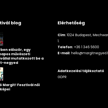
tivál blog
Elérhetőség
Cím
: 1024 Budapest, Mechwart
1.
Telefon
: +36 1 346 5600
ben először, egy
E-mail
:
hello@margitnegyed.
napos művészeti
ivállal mutatkozott be a
it-negyed
Adatkezelési tájékoztató
GDPR
ó Margit! Fesztivál női
képei