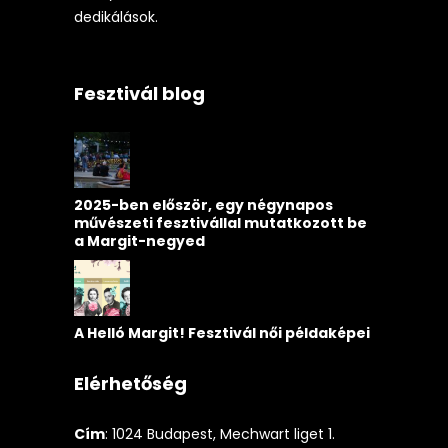
dedikálások.
Fesztivál blog
2025-ben először, egy négynapos
művészeti fesztivállal mutatkozott be
a Margit-negyed
A Helló Margit! Fesztivál női példaképei
Elérhetőség
Cím
: 1024 Budapest, Mechwart liget 1.