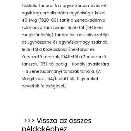
Főiskola tanára. A magyar kórusművészet
egyik legkiemelkedőbb egyénisége. közel
40 évig (1928-66) tanít a Zeneakadémia
különböző tanszakain. 1928-tól (1949-es
megszűnéséig) tanára és tanszakvezetője
az Egyházzene és egyházkarnagy szaknak,
1929-től a Középiskolai Énektanár és
Karvezető tanszak, 1949-től a Zeneszerző
tanszak, 1951-től pedig – Kodály javaslatára
– a Zenetudományi tanszak tanára. (A
Margit körút 64/b alatt élt, 11 gyereket
neveltek feleségével.)
>>> Vissza az összes
példaképhez