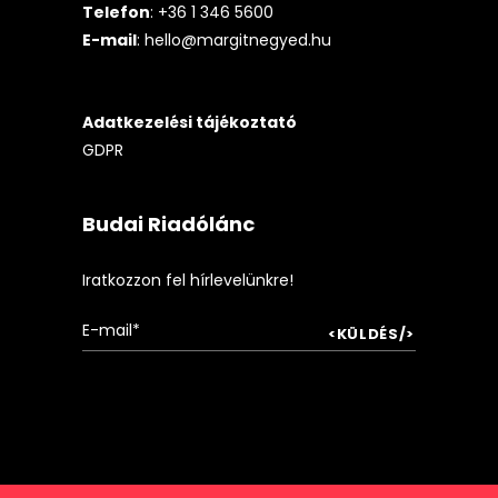
Telefon
: +36 1 346 5600
E-mail
:
hello@margitnegyed.hu
Adatkezelési tájékoztató
GDPR
Budai Riadólánc
Iratkozzon fel hírlevelünkre!