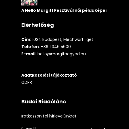
A Helló Margit! Fesztivál női példaképei
Elérhetőség
Cím
: 1024 Budapest, Mechwart liget 1.
Telefon
: +36 1 346 5600
E-mail
:
hello@margitnegyed.hu
Adatkezelési tájékoztató
GDPR
Budai Riadólánc
Iratkozzon fel hírlevelünkre!