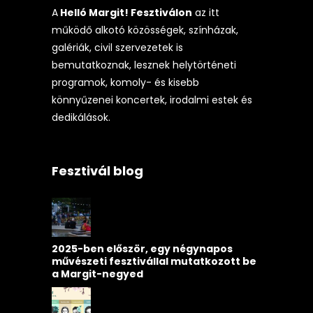
A
Helló Margit! Fesztiválon
az itt
működő alkotó közösségek, színházak,
galériák, civil szervezetek is
bemutatkoznak, lesznek helytörténeti
programok, komoly- és kisebb
könnyűzenei koncertek, irodalmi estek és
dedikálások.
Fesztivál blog
2025-ben először, egy négynapos
művészeti fesztivállal mutatkozott be
a Margit-negyed