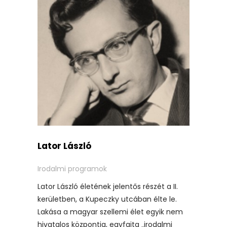
Lator László
Irodalmi programok
Lator László életének jelentős részét a II.
kerületben, a Kupeczky utcában élte le.
Lakása a magyar szellemi élet egyik nem
hivatalos központja, egyfajta „irodalmi