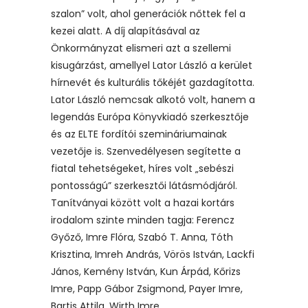
szalon” volt, ahol generációk nőttek fel a
kezei alatt. A díj alapításával az
Önkormányzat elismeri azt a szellemi
kisugárzást, amellyel Lator László a kerület
hírnevét és kulturális tőkéjét gazdagította.
Lator László nemcsak alkotó volt, hanem a
legendás Európa Könyvkiadó szerkesztője
és az ELTE fordítói szemináriumainak
vezetője is. Szenvedélyesen segítette a
fiatal tehetségeket, híres volt „sebészi
pontosságú” szerkesztői látásmódjáról.
Tanítványai között volt a hazai kortárs
irodalom szinte minden tagja: Ferencz
Győző, Imre Flóra, Szabó T. Anna, Tóth
Krisztina, Imreh András, Vörös István, Lackfi
János, Kemény István, Kun Árpád, Kőrizs
Imre, Papp Gábor Zsigmond, Payer Imre,
Bartis Attila, Wirth Imre.