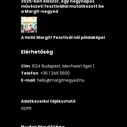
2025-ben először, egy négynapos
művészeti fesztivállal mutatkozott be
a Margit-negyed
A Helló Margit! Fesztivál női példaképei
Elérhetőség
Cím
: 1024 Budapest, Mechwart liget 1.
Telefon
: +36 1 346 5600
E-mail
:
hello@margitnegyed.hu
Adatkezelési tájékoztató
GDPR