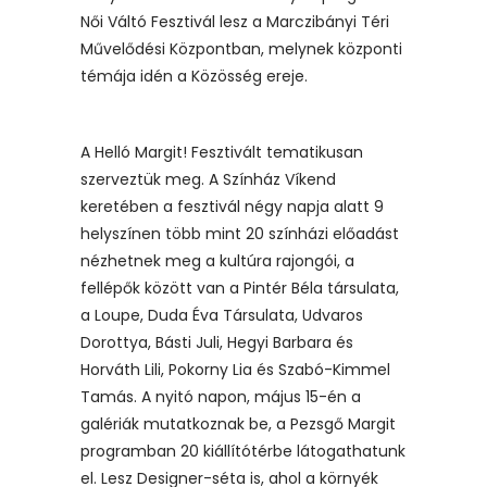
Női Váltó Fesztivál lesz a Marczibányi Téri
Művelődési Központban, melynek központi
témája idén a Közösség ereje.
A Helló Margit! Fesztivált tematikusan
szerveztük meg. A Színház Víkend
keretében a fesztivál négy napja alatt 9
helyszínen több mint 20 színházi előadást
nézhetnek meg a kultúra rajongói, a
fellépők között van a Pintér Béla társulata,
a Loupe, Duda Éva Társulata, Udvaros
Dorottya, Básti Juli, Hegyi Barbara és
Horváth Lili, Pokorny Lia és Szabó-Kimmel
Tamás. A nyitó napon, május 15-én a
galériák mutatkoznak be, a Pezsgő Margit
programban 20 kiállítótérbe látogathatunk
el. Lesz Designer-séta is, ahol a környék