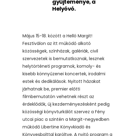
gyűjteménye, a
Helyóvó.
Május 15-18. között a Helló Margit!
Fesztiválon az itt működő alkotó
közösségek, színházak, galériák, civil
szervezetek is bemutatkoznak, lesznek
helytörténeti programok, komoly- és
kisebb könnyűzenei koncertek, irodalmi
estek és dedikálások. Nyitott házakat
járhatnak be, premier előtti
filmbemutatón vehetnek részt az
érdeklődők, új kezdeményezésként pedig
közösségi könyvturkálót szervez a Fény
utcai piac a szintén a Margit-negyedben
működő Libertine Könyvkiadó és
Könyvesbolttal karöltve. A nyitó program a