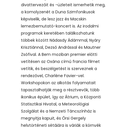
divattervezőit és -üzleteit ismerhetik meg,
a komolyzenét a Duna Szimfonikusok
képviselik, de lesz jazz és Macskin
lemezbemutató-koncert is. Az irodalmi
programok keretében találkozhatunk
többek között Nádasdy Ádámmal, Nyáry
Krisztiánnal, Dezső Andrással és Mautner
Zsófival. A Bem moziban premier előtti
vetítésen az Oxána című francia filmet
vetítik, és beszélgetést is szerveznek a
rendezővel, Charlène Favier-vel.
Workshopokon az alkotás folyamatait
tapasztalhatják meg a résztvevők, több
ikonikus épület, így az Átrium, a Központi
Statisztikai Hivatal, a Meteorológiai
Szolgálat és a Nemzeti Táncszínház is
megnyitja kapuit, és Őrsi Gergely
helytörténeti sétájára is várják a környék