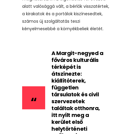
alatt valósággá vált, a bérlők visszatértek,
a kirakatok és a portálok kiszínesedtek,
számos új szolgáltatás teszi
kényelmesebbé a környékbeliek életét.
A Margit-negyed a
főváros kulturális
térképét is
átszínezte:
kiállítóterek,
független
társulatok és civil
szervezetek
találtak otthonra,
itt nyílt meg a
kerület első
helytörténeti