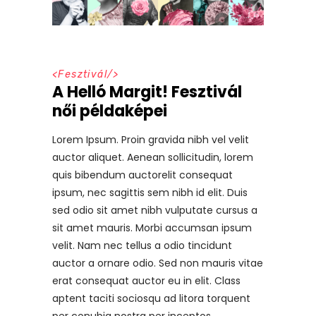
<
Fesztivál
/>
A Helló Margit! Fesztivál
női példaképei
Lorem Ipsum. Proin gravida nibh vel velit
auctor aliquet. Aenean sollicitudin, lorem
quis bibendum auctorelit consequat
ipsum, nec sagittis sem nibh id elit. Duis
sed odio sit amet nibh vulputate cursus a
sit amet mauris. Morbi accumsan ipsum
velit. Nam nec tellus a odio tincidunt
auctor a ornare odio. Sed non mauris vitae
erat consequat auctor eu in elit. Class
aptent taciti sociosqu ad litora torquent