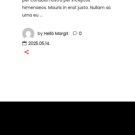
per conubia nostra per inceptos
himenaeos. Mauris in erat justo. Nullam ac
urna eu
by
Helló Margit
0
2025.05.14.