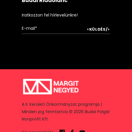
Budai Riadólánc
Iratkozzon fel hírlevelünkre!
A II. Kerületi Önkormányzat programja |
Minden jog fenntartva © 2026 Budai Polgár
Nonprofit Kft.