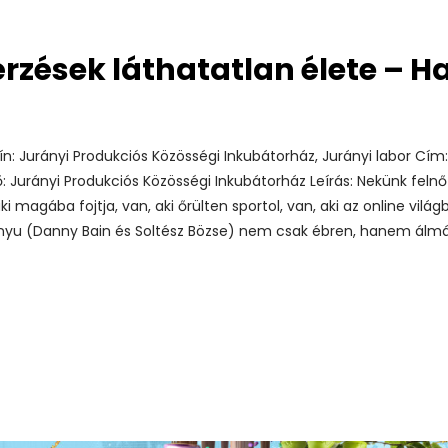
rzések láthatatlan élete – H
zín: Jurányi Produkciós Közösségi Inkubátorház, Jurányi labor Cím:
ző: Jurányi Produkciós Közösségi Inkubátorház Leírás: Nekünk fe
 magába fojtja, van, aki őrülten sportol, van, aki az online világb
nyu (Danny Bain és Soltész Bözse) nem csak ébren, hanem álmában