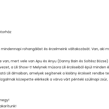
átorház
indennapi rohangálást és érzelmeink váltakozását. Van, aki magáb
séje van, mert vele van Apu és Anyu (Danny Bain és Soltész Bözse
ezet, a Lili Show-t! Melynek műsora Lili érzéseiből épül minden 
ó Lili álmaiban, amelyek segítenek a kislány érzéseit rendbe te
zgalmak közepette elérkezik a várva várt pénteki szülinapi zsúr
 megy!
akarítunk!