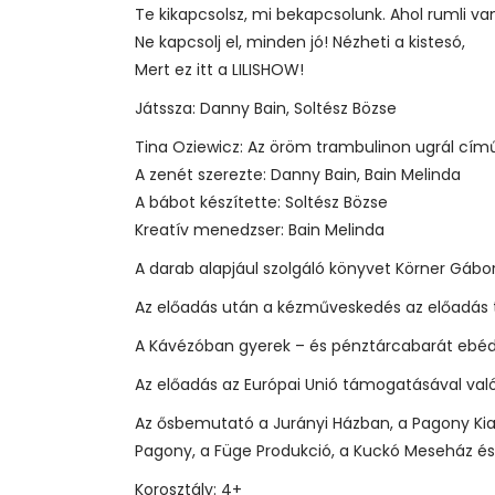
Te kikapcsolsz, mi bekapcsolunk. Ahol rumli va
Ne kapcsolj el, minden jó! Nézheti a kistesó,
Mert ez itt a LILISHOW!
Játssza: Danny Bain, Soltész Bözse
Tina Oziewicz: Az öröm trambulinon ugrál című
A zenét szerezte: Danny Bain, Bain Melinda
A bábot készítette: Soltész Bözse
Kreatív menedzser: Bain Melinda
A darab alapjául szolgáló könyvet Körner Gábor
Az előadás után a kézműveskedés az előadás t
A Kávézóban gyerek – és pénztárcabarát ebéd
Az előadás az Európai Unió támogatásával val
Az ősbemutató a Jurányi Házban, a Pagony K
Pagony, a Füge Produkció, a Kuckó Meseház és a
Korosztály: 4+