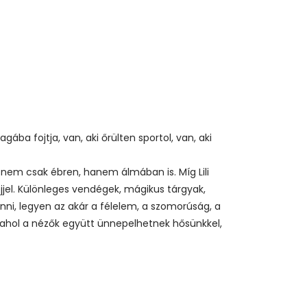
a fojtja, van, aki őrülten sportol, van, aki
) nem csak ébren, hanem álmában is. Míg Lili
éjjel. Különleges vendégek, mágikus tárgyak,
nni, legyen az akár a félelem, a szomorúság, a
, ahol a nézők együtt ünnepelhetnek hősünkkel,