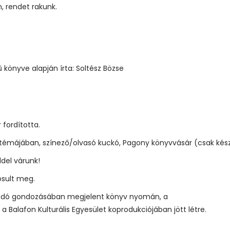
n, rendet rakunk.
 könyve alapján írta: Soltész Bözse
 fordította.
émájában, színező/olvasó kuckó, Pagony könyvvásár (csak kész
del várunk!
ósult meg.
iadó gondozásában megjelent könyv nyomán, a
 Balafon Kulturális Egyesület koprodukciójában jött létre.