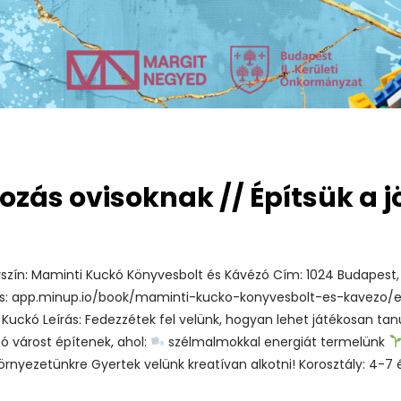
ozás ovisoknak // Építsük a 
szín: Maminti Kuckó Könyvesbolt és Kávézó Cím: 1024 Budapest, Ke
és: app.minup.io/book/maminti-kucko-konyvesbolt-es-kavezo
uckó Leírás: Fedezzétek fel velünk, hogyan lehet játékosan tan
ó várost építenek, ahol:
szélmalmokkal energiát termelünk
nyezetünkre Gyertek velünk kreatívan alkotni! Korosztály: 4-7