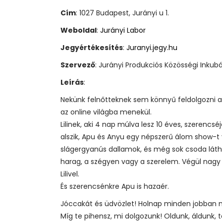
Cím
: 1027 Budapest, Jurányi u 1.
Weboldal
:
Jurányi Labor
Jegyértékesítés
:
Juranyi.jegy.hu
Szervező
: Jurányi Produkciós Közösségi Inkub
Leírás
:
Nekünk felnőtteknek sem könnyű feldolgozni a m
az online világba menekül.
Lilinek, aki 4 nap múlva lesz 10 éves, szerenc
alszik, Apu és Anyu egy népszerű álom show-t v
slágergyanús dallamok, és még sok csoda láthat
harag, a szégyen vagy a szerelem. Végül nagy i
Lilivel.
És szerencsénkre Apu is hazaér.
Jóccakát és üdvözlet! Holnap minden jobban
Míg te pihensz, mi dolgozunk! Oldunk, áldunk, t