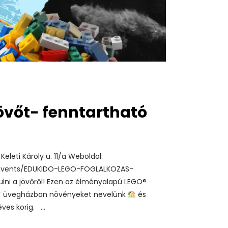
jövőt- fenntartható
leti Károly u. 11/a Weboldal:
/events/EDUKIDO-LEGO-FOGLALKOZAS-
ulni a jövőről! Ezen az élményalapú LEGO®
üvegházban növényeket nevelünk
és
 éves korig.