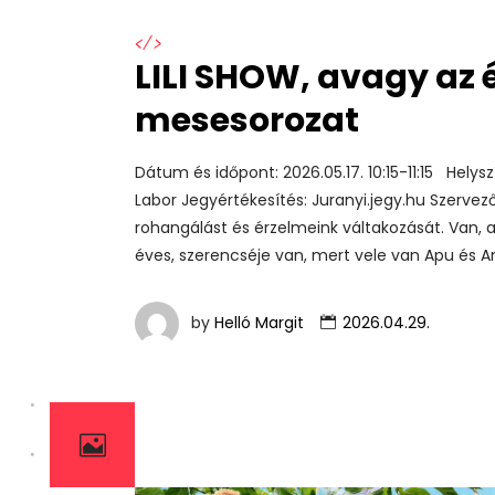
</>
LILI SHOW, avagy az é
mesesorozat
Dátum és időpont: 2026.05.17. 10:15-11:15 Helys
Labor Jegyértékesítés: Juranyi.jegy.hu Szerve
rohangálást és érzelmeink váltakozását. Van, aki
éves, szerencséje van, mert vele van Apu és A
by
Helló Margit
2026.04.29.