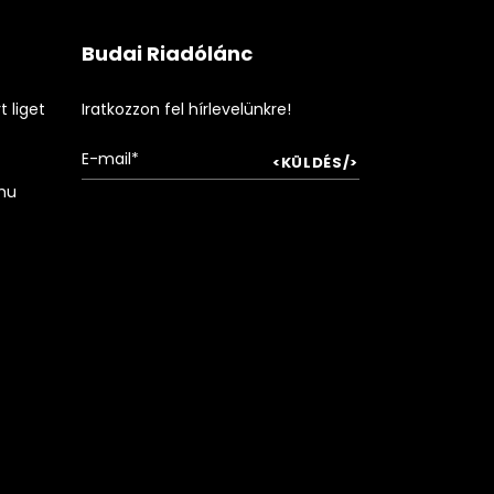
Budai Riadólánc
 liget
Iratkozzon fel hírlevelünkre!
hu