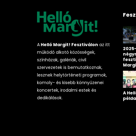
Fesz
A
Helló Margit! Fesztiválon
az itt
2025-
működő alkotó közösségek,
négy
feszt
színházak, galériák, civil
Marg
szervezetek is bemutatkoznak,
lesznek helytörténeti programok,
komoly- és kisebb könnyűzenei
koncertek, irodalmi estek és
A Hell
dedikálások.
példa