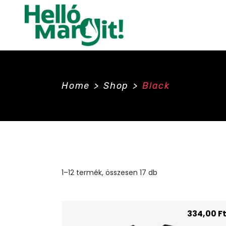
Home
>
Shop
>
Black
1–12 termék, összesen 17 db
334,00
F