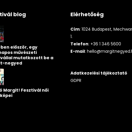
tivál blog
Elérhetőség
Cím
: 1024 Budapest, Mechwart
1.
Telefon
: +36 1 346 5600
ben először, egy
E-mail
:
hello@margitnegyed.
napos művészeti
ivállal mutatkozott be a
it-negyed
Adatkezelési tájékoztató
GDPR
ó Margit! Fesztivál női
képei