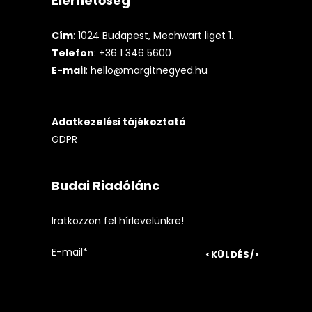
Elérhetőség
Cím
: 1024 Budapest, Mechwart liget 1.
Telefon
: +36 1 346 5600
E-mail
:
hello@margitnegyed.hu
Adatkezelési tájékoztató
GDPR
Budai Riadólánc
Iratkozzon fel hírlevelünkre!