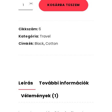
Enough
KOSÁRBA TESZEM
Mug
quantity
Cikkszám:
6
Kategória:
Travel
Címkék:
Black
,
Cotton
Leírás
További információk
Vélemények (1)