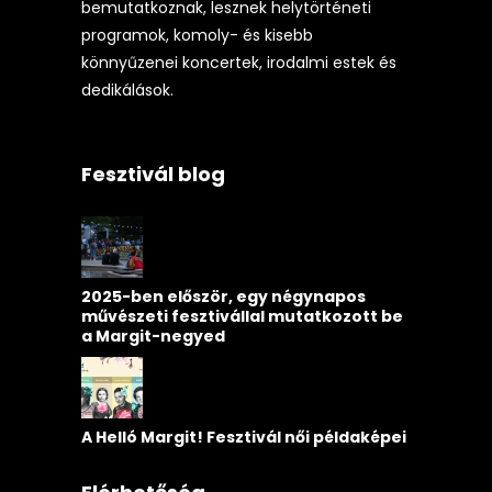
bemutatkoznak, lesznek helytörténeti
programok, komoly- és kisebb
könnyűzenei koncertek, irodalmi estek és
dedikálások.
Fesztivál blog
2025-ben először, egy négynapos
művészeti fesztivállal mutatkozott be
a Margit-negyed
A Helló Margit! Fesztivál női példaképei