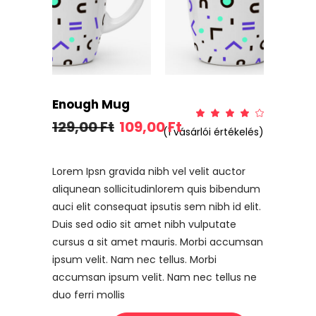
Enough Mug
Ért
1
Original
Current
129,00
Ft
109,00
Ft
4.00
(
1
vásárlói értékelés)
az
price
price
5-
ből,
was:
is:
értékelés
129,00 Ft.
109,00 Ft.
alapján
Lorem Ipsn gravida nibh vel velit auctor
aliqunean sollicitudinlorem quis bibendum
auci elit consequat ipsutis sem nibh id elit.
Duis sed odio sit amet nibh vulputate
cursus a sit amet mauris. Morbi accumsan
ipsum velit. Nam nec tellus. Morbi
accumsan ipsum velit. Nam nec tellus ne
duo ferri mollis