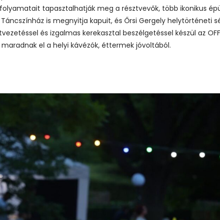
olyamatait tapasztalhatják meg a résztvevők, több ikonikus épüle
 Táncszínház is megnyitja kapuit, és Őrsi Gergely helytörténeti sé
latvezetéssel és izgalmas kerekasztal beszélgetéssel készül az OF
maradnak el a helyi kávézók, éttermek jóvoltából.