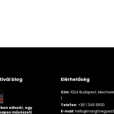
tivál blog
Elérhetőség
Cím
: 1024 Budapest, Mechwart
1.
Telefon
: +36 1 346 5600
ben először, egy
E-mail
:
hello@margitnegyed.
napos művészeti