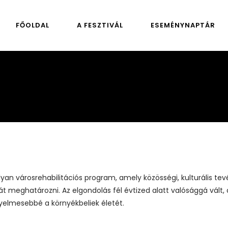
FŐOLDAL
A FESZTIVÁL
ESEMÉNYNAPTÁR
yan városrehabilitációs program, amely közösségi, kulturális te
t meghatározni. Az elgondolás fél évtized alatt valósággá vált, a 
nyelmesebbé a környékbeliek életét.