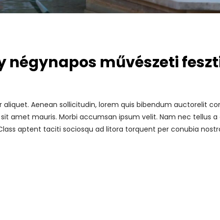
y négynapos művészeti feszt
r aliquet. Aenean sollicitudin, lorem quis bibendum auctorelit co
 sit amet mauris. Morbi accumsan ipsum velit. Nam nec tellus a 
Class aptent taciti sociosqu ad litora torquent per conubia nostr