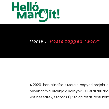
Home
>
Posts tagged "work"
A 2020-ban elindított Margit-negyed projekt ol
bevonásával kívánja a környék XXI. századi arcá
kiszínesedtek, számos új szolgáltatás teszi ké