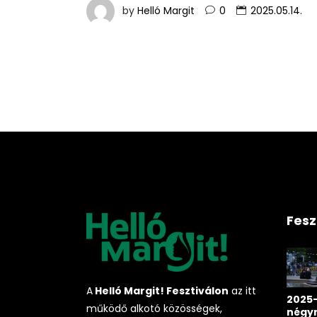
by
Helló Margit
0
2025.05.14.
Fesz
A
Helló Margit! Fesztiválon
az itt
2025-
működő alkotó közösségek,
négy