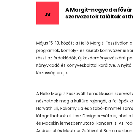
A Margit-negyed a főváros 
szervezetek találtak otth
Május 15-18. között a Helló Margit! Fesztiválon
programok, komoly- és kisebb könnyűzenei konc
részt az érdeklődők, új kezdeményezésként pe
Könyvkiadó és Könyvesbolttal karöltve. A nyitó
Közösség ereje.
A Helló Margit! Fesztivált tematikusan szervez
nézhetnek meg a kultúra rajongói, a fellépők kö
Horváth Lili, Pokorny Lia és Szabó-Kimmel Tam
látogathatunk el. Lesz Designer-séta is, ahol a
és Macskin lemezbemutató-koncert is. Az irod
Andrással és Mautner Zsófival. A Bem moziban p