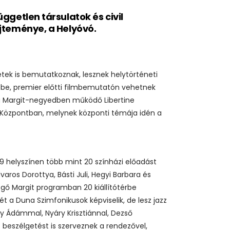
üggetlen társulatok és civil
yűjteménye, a Helyóvó.
ezetek is bemutatkoznak, lesznek helytörténeti
k be, premier előtti filmbemutatón vehetnek
n a Margit-negyedben működő Libertine
si Központban, melynek központi témája idén a
 9 helyszínen több mint 20 színházi előadást
aros Dorottya, Básti Juli, Hegyi Barbara és
sgő Margit programban 20 kiállítótérbe
ét a Duna Szimfonikusok képviselik, de lesz jazz
 Ádámmal, Nyáry Krisztiánnal, Dezső
 beszélgetést is szerveznek a rendezővel,