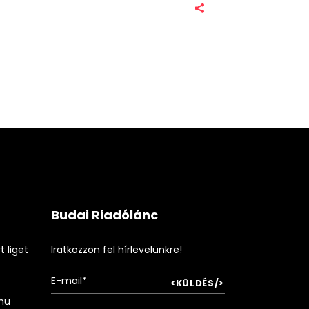
Budai Riadólánc
 liget
Iratkozzon fel hírlevelünkre!
hu