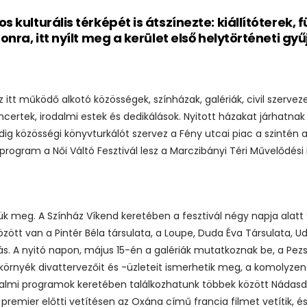
kulturális térképét is átszínezte: kiállítóterek, f
onra, itt nyílt meg a kerület első helytörténeti g
 az itt működő alkotó közösségek, színházak, galériák, civil szerv
ertek, irodalmi estek és dedikálások. Nyitott házakat járhatna
dig közösségi könyvturkálót szervez a Fény utcai piac a szinté
 program a Női Váltó Fesztivál lesz a Marczibányi Téri Művelődé
tük meg. A Színház Víkend keretében a fesztivál négy napja alatt
zött van a Pintér Béla társulata, a Loupe, Duda Éva Társulata, Udv
ás. A nyitó napon, május 15-én a galériák mutatkoznak be, a Pez
 környék divattervezőit és -üzleteit ismerhetik meg, a komolyzen
almi programok keretében találkozhatunk többek között Nádasdy
remier előtti vetítésen az Oxána című francia filmet vetítik, és