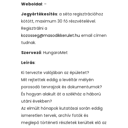
Weboldal
: –
Jegyértékesítés
: a séta regisztrációhoz
kötött, maximum 30 fő részvételével.
Regisztrálni a
kozosseg@masodikkerulet.hu
email címen
tudnak.
Szervező
: HungaroMet
Leírás
:
Ki tervezte valójában az épületet?
Mit rejtettek eddig a levéltár mélyén
porosodó tervrajzok és dokumentumok?
És hogyan alakult át a székház a háború
utáni években?
Az elmúlt hónapok kutatásai során eddig
ismeretlen tervek, archív fotók és
meglepő történeti részletek kerültek elő az