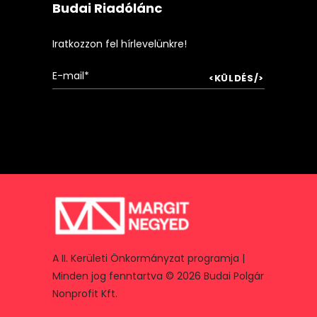
Budai Riadólánc
Iratkozzon fel hírlevelünkre!
A II. Kerületi Önkormányzat programja |
Minden jog fenntartva © 2026 Budai Polgár
Nonprofit Kft.