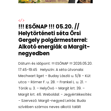
</>
!!! ESŐNAP !!! 05.20. //
Helytörténeti séta Őrsi
Gergely polgármesterrel:
Alkotó energiák a Margit-
negyedben
Dátum és időpont: !!! ESŐNAP !!! 2026.05.20.
17:45-19:45 Helyszín: A séta útvonala:
Mechwart liget – Buday László u. 5/B – Kút
utca – Rómer F. u. 28. – Frankel L. u. 21. –
Török u. 3. – HelyÓvó – Margit krt. 39. –
Margit krt. 46. Weboldal: - Jegyértékesítés:
- Szervező: Margit-negyed Leírás: Buda
szívében számos neves alkotó talált