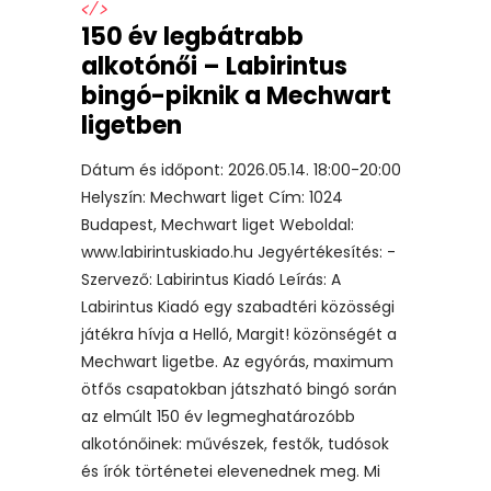
</>
150 év legbátrabb
alkotónői – Labirintus
bingó-piknik a Mechwart
ligetben
Dátum és időpont: 2026.05.14. 18:00-20:00
Helyszín: Mechwart liget Cím: 1024
Budapest, Mechwart liget Weboldal:
www.labirintuskiado.hu Jegyértékesítés: -
Szervező: Labirintus Kiadó Leírás: A
Labirintus Kiadó egy szabadtéri közösségi
játékra hívja a Helló, Margit! közönségét a
Mechwart ligetbe. Az egyórás, maximum
ötfős csapatokban játszható bingó során
az elmúlt 150 év legmeghatározóbb
alkotónőinek: művészek, festők, tudósok
és írók történetei elevenednek meg. Mi