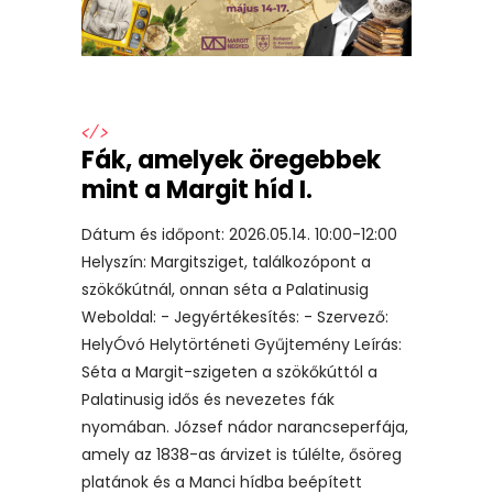
</>
Fák, amelyek öregebbek
mint a Margit híd I.
Dátum és időpont: 2026.05.14. 10:00-12:00
Helyszín: Margitsziget, találkozópont a
szökőkútnál, onnan séta a Palatinusig
Weboldal: - Jegyértékesítés: - Szervező:
HelyÓvó Helytörténeti Gyűjtemény Leírás:
Séta a Margit-szigeten a szökőkúttól a
Palatinusig idős és nevezetes fák
nyomában. József nádor narancseperfája,
amely az 1838-as árvizet is túlélte, ősöreg
platánok és a Manci hídba beépített