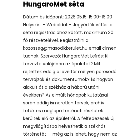
HungaroMet séta
Dátum és időpont: 2026.05.15. 15:00-16:00
Helyszín: - Weboldal: - Jegyértékesítés: a
séta regisztrációhoz kötött, maximum 30
fő részvételével. Regisztrálni a
kozosseg@masodikkerulet.hu email címen
tudnak. Szervező: HungaroMet Leírás: Ki
tervezte valójában az épületet? Mit
rejtettek eddig a levéltár mélyén porosodó
tervrajzok és dokumentumok? És hogyan
alakult át a székház a háború utáni
években? Az elmúlt hónapok kutatásai
során eddig ismeretlen tervek, archív
fotók és meglepő történeti részletek
kerültek elő az épületről. A felfedezések új
megvilágításba helyezhetik a székház
történetét — még az is lehet, hogy nem az