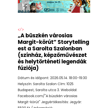
</>
„A büszkén városias
Margit-körút” Storytelling
est a Sarolta Szalonban
(színház, képzőművészet
és helytörténeti legendák
fúziója)
Dátum és időpont: 2026.05.14. 18:00-19:30
Helyszín: Sarolta Szalon Cím: 1025
Budapest, Sarolta utca 3. Weboldal:
Facebook.com/"A büszkén városias
Margit-körút" Jegyértékesítés: Jegyár:
5500 Ft / Információ: