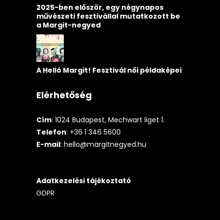
2025-ben először, egy négynapos
művészeti fesztivállal mutatkozott be
a Margit-negyed
A Helló Margit! Fesztivál női példaképei
Elérhetőség
Cím
: 1024 Budapest, Mechwart liget 1.
Telefon
: +36 1 346 5600
E-mail
:
hello@margitnegyed.hu
Adatkezelési tájékoztató
GDPR