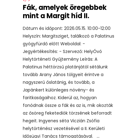
Fák, amelyek öregebbek
mint a Margit híd II.
Dátum és időpont: 2026.05.15. 10:00-12:00
Helyszín: Margitsziget, találkozó a Palatinus
gyógyfürdő előtt Weboldal: -
Jegyértékesítés: - Szervező: HelyÓvó
Helytörténeti Gyűjtemény Leírás: A
Palatinus héttörzsű platánjától sétálunk
tovább Arany János tölgyeit érintve a
nagyszerű őslatánig, és tovább, a
Japánkert különleges növény- és
faritkaságaihoz. Kiderül az, hogyan
fonódnak össze a fák és az is, mik okozták
az ősöreg feketediók törzsének beforradt
hegeit. Ingyenes séta Viczián Zsófia
helytörténész vezetésével a II. Kerületi
Idősügyi Tanács támogatásával.