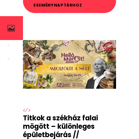
ESEMÉNYNAPTÁRHOZ
</>
Titkok a székház falai
mögött – különleges
épületbejárás //