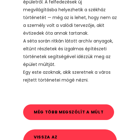
épületről. A felfedezések új
megvilágításba helyezhetik a székház
történetét — még az is lehet, hogy nem az
a személy volt a valódi tervezője, akit
évtizedek óta annak tartanak.
A séta során ritkán látott archív anyagok,
eltűnt részletek és izgalmas építészeti
történetek segítségével idézzük meg az
épület múltját.
Egy este azoknak, akik szeretnek a város
rejtett történetei mögé nézni.
MÉG TÖBB MEGSZÓLÍT A MÚLT
VISSZA AZ