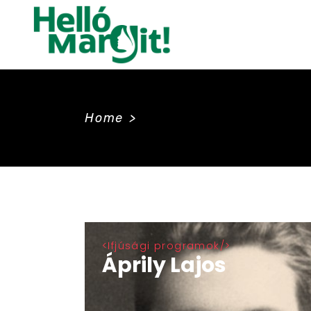
Home
>
Ifjúsági programok
Áprily Lajos