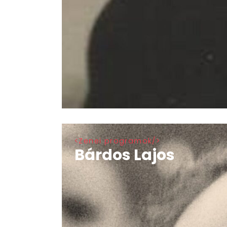
Zenei programok
Bárdos Lajos