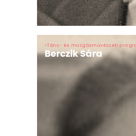
Tánc- és mozgásművészeti prog
Berczik Sára