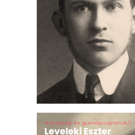
Közösségi és gyerekprogramok
Leveleki Eszter